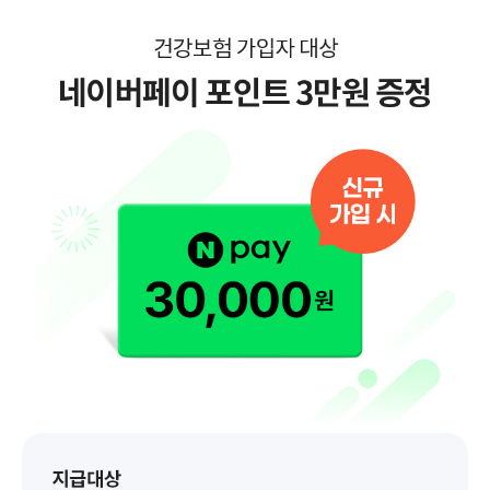
DB손해보험 다이렉트 건강보험
부담되는 고가의 항암약물
암치료 핵심담보인
항암방사선·
항암약물치료 보장
특약 가입 시
일
시
보장 받으실 분의
정