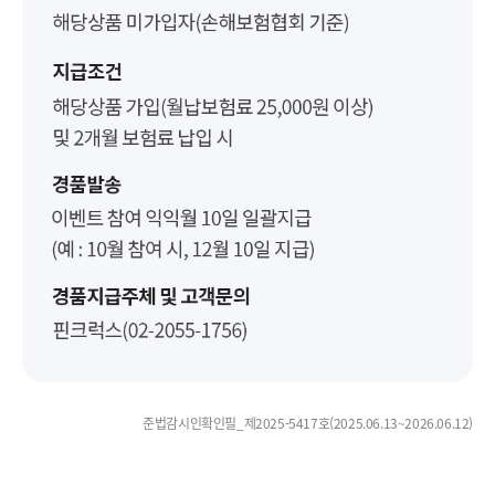
정보를 입력해 주세요
지
생년월일(8자리)
가입유형
갱신형
비갱신형(세만기)
스
가입 시 알아두실 사항
타
준법감시인확인필_제2025-5417호(2025.06.13~2026.06.12)
벅
스